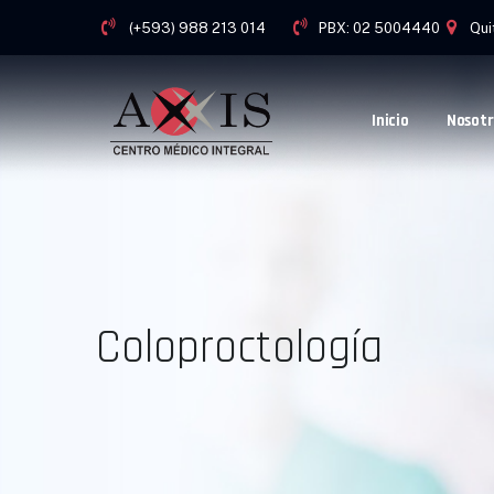
(+593) 988 213 014
PBX: 02 5004440
Qui
Inicio
Nosotr
Coloproctología