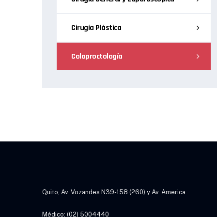
Cirugía Plástica
Coloproctología
Quito, Av. Vozandes N39-158 (260) y Av. America
Médico: (02) 5004440