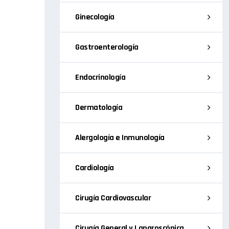
Ginecología
Gastroenterología
Endocrinología
Dermatología
Alergología e Inmunología
Cardiología
Cirugía Cardiovascular
Cirugía General y Laparoscópica