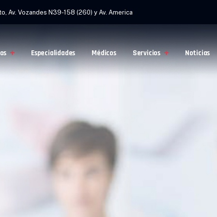
to, Av. Vozandes N39-158 (260) y Av. America
os
Especialidades
Médicos
Servicios
Noticias