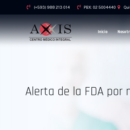
(+593) 988 213 014
PBX: 02 5004440
Qui
Inicio
Nosotr
Alerta de la FDA por 