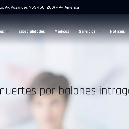
to, Av. Vozandes N39-158 (260) y Av. America
os
Especialidades
Médicos
Servicios
Noticias
muertes por balones intrag