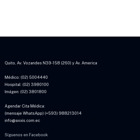
Soy médico especialista con experiencia en el
diagnóstico, tratamiento y rehabilitación de
lesiones musculo esqueléticas y articulaciones,
combinando técnicas avanzadas con un trato
personalizado para garantizar la mejor recuperación
de los pacientes.
Quito, Av. Vozandes N39-158 (260) y Av. America
Médico: (02) 5004440
Hospital: (02) 3980100
Imágen: (02) 3801800
Agendar Cita Médica:
(mensaje WhatsApp) (+593) 988213014
info@axxis.com.ec
Síguenos en Facebook