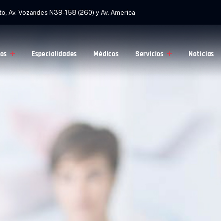
to, Av. Vozandes N39-158 (260) y Av. America
os
Especialidades
Médicos
Servicios
Noticias