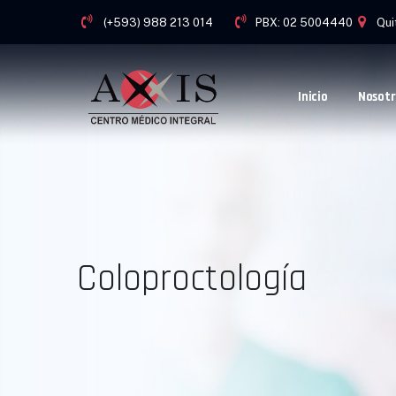
(+593) 988 213 014
PBX: 02 5004440
Qui
Inicio
Nosotr
Coloproctología