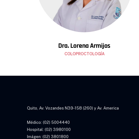
Dra. Lorena Armijos
COLOPROCTOLOGÍA
Quito, Av. Vozandes N39-158 (260) y Av. America
Médico: (02) 5004440
Hospital: (02) 3980100
Imágen: (02) 3801800