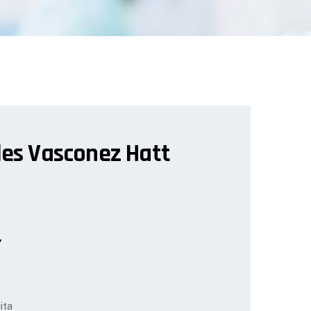
les Vasconez Hatt
7
ita