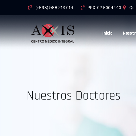
(+593) 988 213 014
PBX: 02 5004440
Qui
Inicio
Nosotr
Nuestros Doctores