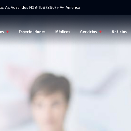
to, Av. Vozandes N39-158 (260) y Av. America
os
Especialidades
Médicos
Servicios
Noticias